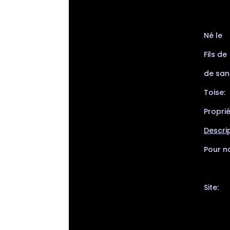
Né le
Fils de
de sang
Toise:
Proprié
Descrip
Pour no
Site: