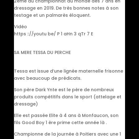
2ème au championnat du monde des 7 ans en
dressage en 2019. De très bonnes notes à son
testage et un palmarès éloquent.
Vidéo
https :://youtu be/ P 1 aHn 3 qTr 7 E
SA MERE TESSA DU PERCHE
Tessa est issue d’une lignée maternelle frisonne
avec beaucoup de prédicats.
Son père Dark Ynte est le père de nombreux
produits compétitifs dans le sport (attelage et
dressage)
Elle est passée Elite à 4 ans à Monfaucon, son
fils Good Boy 1 ère prime cette année là .
Championne de la journée à Poitiers avec une 1