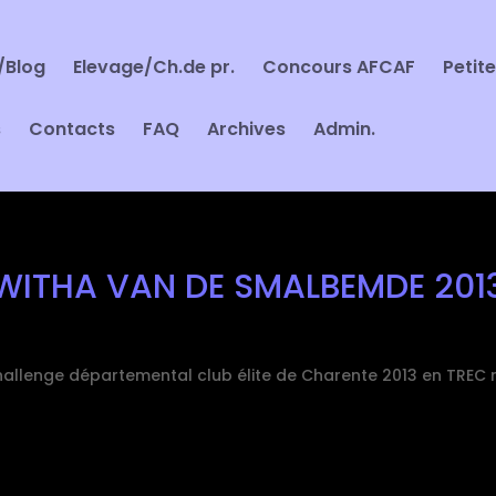
/Blog
Elevage/Ch.de pr.
Concours AFCAF
Petit
s
Contacts
FAQ
Archives
Admin.
WITHA VAN DE SMALBEMDE 201
allenge départemental club élite de Charente 2013 en TREC 