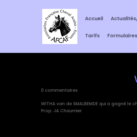
Accueil
Actualités
Tarifs
Formulaire
0 commentaires
WITHA van de SMALBEMDE qui a gagné le ch
Prop. JA Chaumier