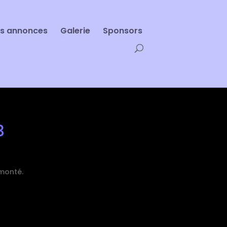
es annonces
Galerie
Sponsors
3
monté.